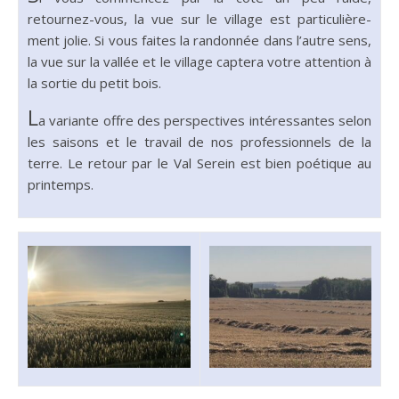
retournez-vous, la vue sur le vil­lage est par­ti­c­ulière­
ment jolie. Si vous faites la ran­don­née dans l’autre sens,
la vue sur la val­lée et le vil­lage captera votre atten­tion à
la sor­tie du petit bois.
L
a vari­ante offre des per­spec­tives intéres­santes selon
les saisons et le tra­vail de nos pro­fes­sion­nels de la
terre. Le retour par le Val Sere­in est
bien poé­tique
au
print­emps.