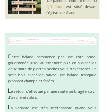
e pan­neau indi­catif muni du
QR Code
est situé devant
l’église de Gland.
C
ette balade com­mence par une côte raide,
goudron­née jusqu’au cimetière puis en suiv­ant les
vieux murs de pier­res sèch­es vous tra­verserez un
petit bois avant de suiv­re une balade tran­quille
jalon­nant champs et forêts.
L
e retour s’ef­fectue par une route ombragée suivi
d’un chemin blanc.
L
a vari­ante est très intéres­sante quand vous