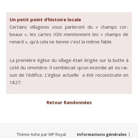
Un petit point d’his­toire locale
Cer­tains vil­la­geois vous par­leront du « champs cor­
beaux », les cartes IGN men­tion­nent les « champs de
renard », qu’à cela ne tienne c’est la même fable.
La pre­mière église du vil­lage était érigée sur la butte à
coté du cimetière. Il sem­blerait qu’un incendie ait eu rai­
son de l’édifice. L’église actuelle a été recon­stru­ite en
1827.
Retour Ran­don­nées
Thème Ashe par
WP Royal
.
Informations générales