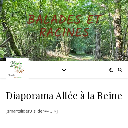
BALADES ET
RACINES
Diaporama Allée à la Reine
[smartslider3 slid­er=« 3 »]